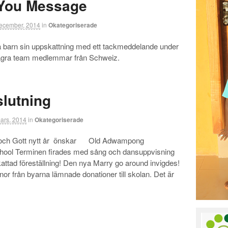
You Message
ecember, 2014
in
Okategoriserade
a barn sin uppskattning med ett tackmeddelande under
några team medlemmar från Schweiz.
slutning
ars, 2014
in
Okategoriserade
 Gott nytt år önskar Old Adwampong
ool Terminen firades med sång och dansuppvisning
kattad föreställning! Den nya Marry go around invigdes!
nnor från byarna lämnade donationer till skolan. Det är