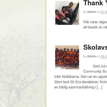
Thank 
by
Admin
on
31 d
Här visar någr
ett besök av 
Skolav
by
Admin
on
28 m
God Jul och
Community Sch
inför föräldrarna. Det var en upps
Stort tack för Era donationer. Kvi
en härlig sammanhållning i […]